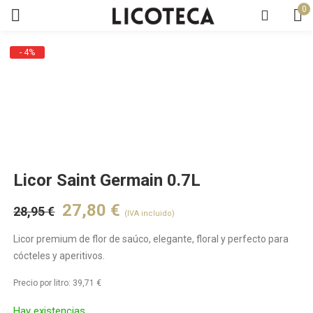
0
- 4%
Licor Saint Germain 0.7L
27,80
€
28,95
€
(IVA incluido)
Licor premium de flor de saúco, elegante, floral y perfecto para
cócteles y aperitivos.
Precio por litro:
39,71
€
Hay existencias