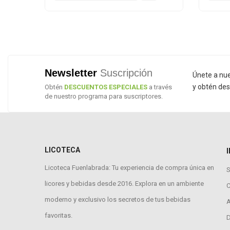
Newsletter
Suscripción
Únete a nu
y obtén des
Obtén
DESCUENTOS ESPECIALES
a través
de nuestro programa para suscriptores.
LICOTECA
Licoteca Fuenlabrada: Tu experiencia de compra única en
S
licores y bebidas desde 2016. Explora en un ambiente
moderno y exclusivo los secretos de tus bebidas
A
favoritas.
D