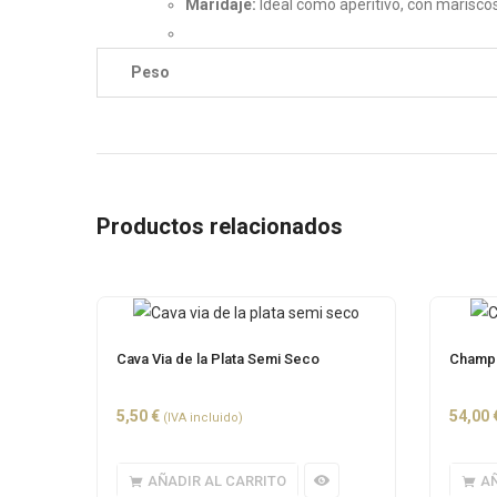
Maridaje:
Ideal como aperitivo, con mariscos
Peso
Productos relacionados
Cava Via de la Plata Semi Seco
Champa
5,50
€
54,00
(IVA incluido)
AÑADIR AL CARRITO
AÑ