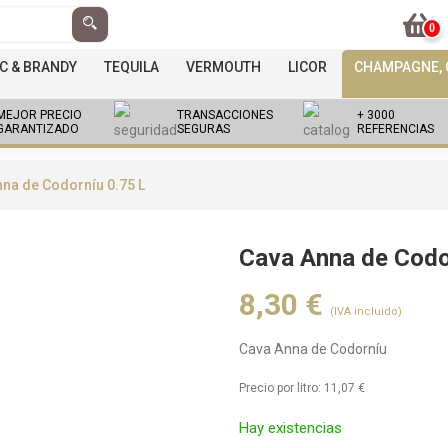
0
C & BRANDY
TEQUILA
VERMOUTH
LICOR
CHAMPAGNE, C
MEJOR PRECIO
TRANSACCIONES
+ 3000
GARANTIZADO
SEGURAS
REFERENCIAS
na de Codorníu 0.75 L
Cava Anna de Codo
8,30
€
(IVA incluido)
Cava Anna de Codorníu
Precio por litro:
11,07
€
Hay existencias