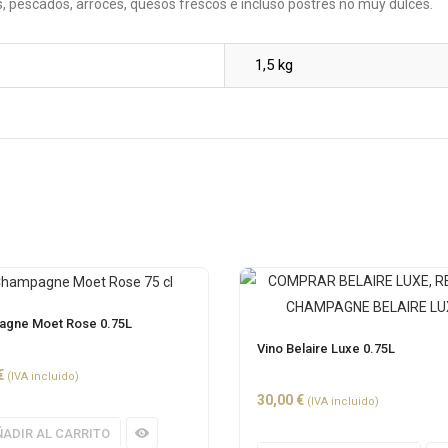
, pescados, arroces, quesos frescos e incluso postres no muy dulces.
1,5 kg
gne Moet Rose 0.75L
Vino Belaire Luxe 0.75L
€
(IVA incluido)
30,00
€
(IVA incluido)
ADIR AL CARRITO