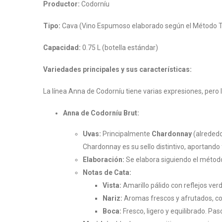
Productor:
Codorníu
Tipo:
Cava (Vino Espumoso elaborado según el Método T
Capacidad:
0.75 L (botella estándar)
Variedades principales y sus características:
La línea Anna de Codorníu tiene varias expresiones, pero
Anna de Codorníu Brut:
Uvas:
Principalmente
Chardonnay
(alrededo
Chardonnay es su sello distintivo, aportando 
Elaboración:
Se elabora siguiendo el método
Notas de Cata:
Vista:
Amarillo pálido con reflejos ver
Nariz:
Aromas frescos y afrutados, con 
Boca:
Fresco, ligero y equilibrado. Pa