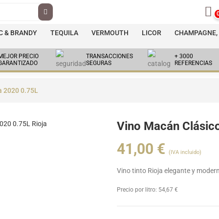
 & BRANDY
TEQUILA
VERMOUTH
LICOR
CHAMPAGNE, 
MEJOR PRECIO
TRANSACCIONES
+ 3000
GARANTIZADO
SEGURAS
REFERENCIAS
a 2020 0.75L
Vino Macán Clásic
41,00
€
(IVA incluido)
Vino tinto Rioja elegante y modern
Precio por litro:
54,67
€