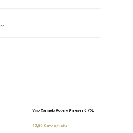
onal
Vino Carmelo Rodero 9 meses 0.75L
Vino P
12,50
€
2,30
€
(IVA incluido)