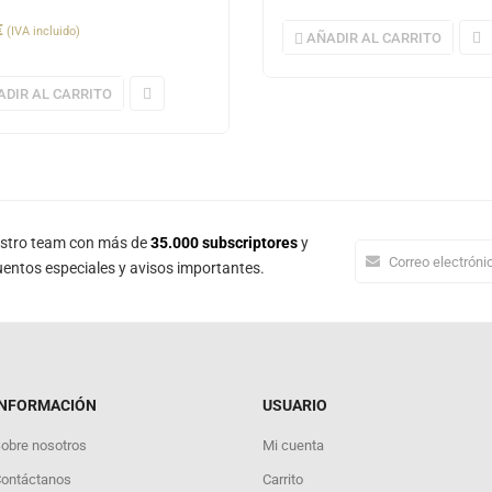
€
(IVA incluido)
AÑADIR AL CARRITO
ADIR AL CARRITO
estro team con más de
35.000 subscriptores
y
entos especiales y avisos importantes.
INFORMACIÓN
USUARIO
obre nosotros
Mi cuenta
ontáctanos
Carrito