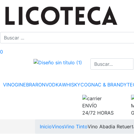
0
VINO
GINEBRA
RON
VODKA
WHISKY
COGNAC & BRANDY
TE
ENVÍO
M
24/72 HORAS
Inicio
Vinos
Vino Tinto
Vino Abadia Retuert