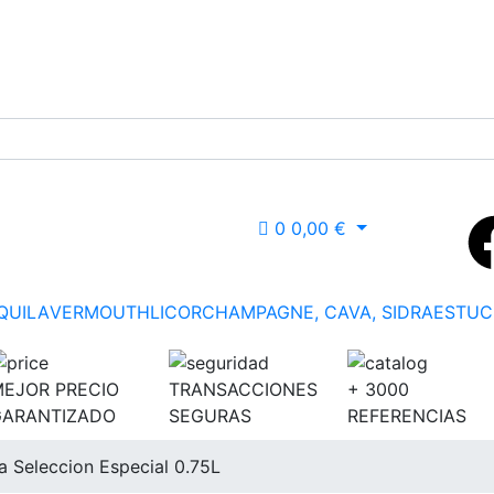
0
0,00
€
QUILA
VERMOUTH
LICOR
CHAMPAGNE, CAVA, SIDRA
ESTUC
EJOR PRECIO
TRANSACCIONES
+ 3000
GARANTIZADO
SEGURAS
REFERENCIAS
a Seleccion Especial 0.75L