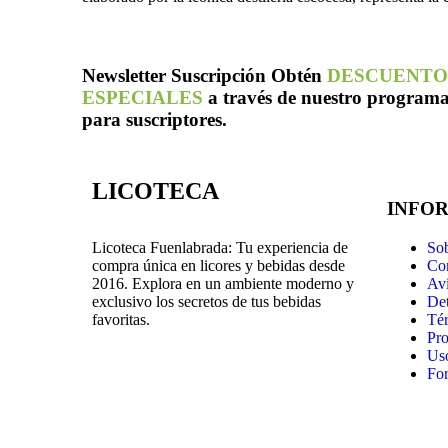
Newsletter
Suscripción
Obtén
DESCUENTO
ESPECIALES
a través de nuestro program
para suscriptores.
LICOTECA
INFO
Sob
Licoteca Fuenlabrada: Tu experiencia de
Co
compra única en licores y bebidas desde
Avi
2016. Explora en un ambiente moderno y
Det
exclusivo los secretos de tus bebidas
Tér
favoritas.
Pro
Us
For