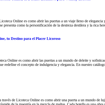
 Licoteca Online es como abrir las puertas a un viaje lleno de elegancia
 presenta como la personificación de la destreza destilera y la rica here
ne, tu Destino para el Placer Licoroso
oteca Online es como abrir las puertas a un mundo de deleite y sofistica
que redefine el concepto de indulgencia y elegancia. En nuestro catálogo
a través de Licoteca Online es como abrir una puerta a un mundo de luj
 cúspide de la maestría en la mezcla de maltas. Cada botella es una obra m