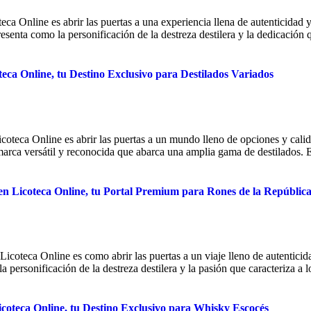
eca Online es abrir las puertas a una experiencia llena de autenticidad
enta como la personificación de la destreza destilera y la dedicación qu
eca Online, tu Destino Exclusivo para Destilados Variados
icoteca Online es abrir las puertas a un mundo lleno de opciones y cali
rca versátil y reconocida que abarca una amplia gama de destilados. En
en Licoteca Online, tu Portal Premium para Rones de la Repúbli
icoteca Online es como abrir las puertas a un viaje lleno de autentic
ersonificación de la destreza destilera y la pasión que caracteriza a lo
icoteca Online, tu Destino Exclusivo para Whisky Escocés