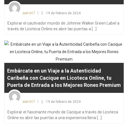
aaron1
19 de febrero de 2024
Explorar el cautivador mundo de Johnnie Walker Green Label a
través de Licoteca Online es abrir las puertas a [...]
Embárcate en un Viaje a la Autenticidad
Caribeña con Cacique en Licoteca Online, tu
Puerta de Entrada a los Mejores Rones Premium
aaron1
19 de febrero de 2024
Explorar el fascinante mundo de Cacique a través de Licoteca
Online es abrir las puertas a una experiencia llena [...]