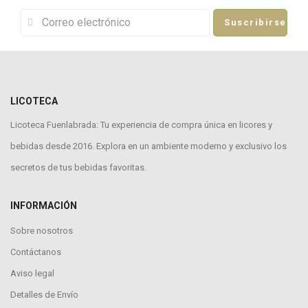
Suscribirse
LICOTECA
Licoteca Fuenlabrada: Tu experiencia de compra única en licores y
bebidas desde 2016. Explora en un ambiente moderno y exclusivo los
secretos de tus bebidas favoritas.
INFORMACIÓN
Sobre nosotros
Contáctanos
Aviso legal
Detalles de Envío