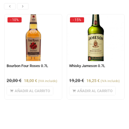
- 10%
- 15%
Bourbon Four Roses 0.7L
Whisky Jameson 0.7L
20,00
€
19,20
€
18,00
€
16,25
€
(IVA incluido)
(IVA incluido)
AÑADIR AL CARRITO
AÑADIR AL CARRITO