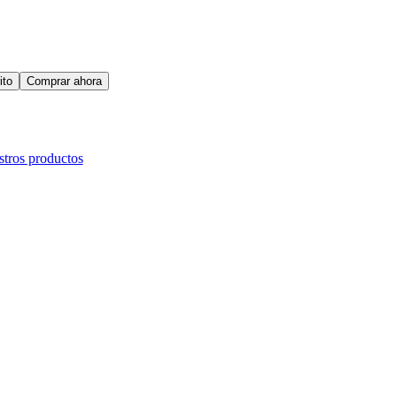
ito
Comprar ahora
tros productos