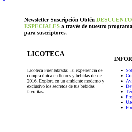
Newsletter
Suscripción
Obtén
DESCUENTO
ESPECIALES
a través de nuestro program
para suscriptores.
LICOTECA
INFO
Sob
Licoteca Fuenlabrada: Tu experiencia de
Co
compra única en licores y bebidas desde
Avi
2016. Explora en un ambiente moderno y
Det
exclusivo los secretos de tus bebidas
Tér
favoritas.
Pro
Us
For