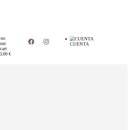
 no
your
CUENTA
cart
0,00
€