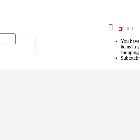
0,00
€
0
You have
items in 
shopping 
Subtotal: