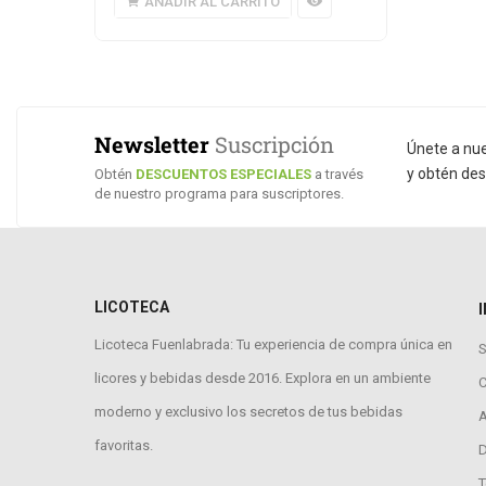
AÑADIR AL CARRITO
Newsletter
Suscripción
Únete a nu
y obtén des
Obtén
DESCUENTOS ESPECIALES
a través
de nuestro programa para suscriptores.
LICOTECA
Licoteca Fuenlabrada: Tu experiencia de compra única en
S
licores y bebidas desde 2016. Explora en un ambiente
moderno y exclusivo los secretos de tus bebidas
A
favoritas.
D
T