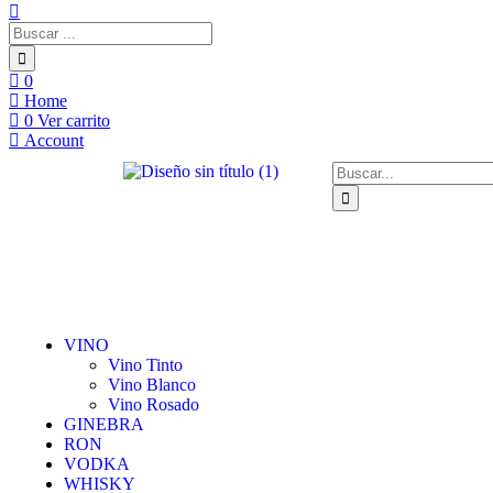
0
Home
0
Ver carrito
Account
VINO
Vino Tinto
Vino Blanco
Vino Rosado
GINEBRA
RON
VODKA
WHISKY